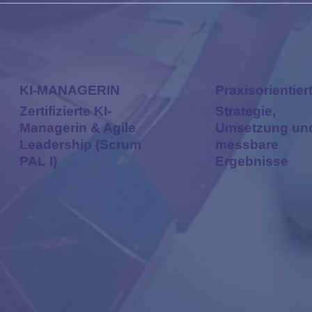
KI-MANAGERIN
Praxisorientier
Zertifizierte KI-
Strategie,
Managerin & Agile
Umsetzung un
Leadership (Scrum
messbare
PAL I)
Ergebnisse