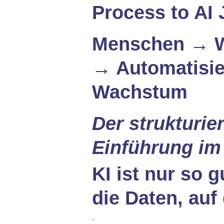
Process to AI
Menschen → Wi
→ Automatisi
Wachstum
Der strukturie
Einführung im 
KI ist nur so 
die Daten, auf