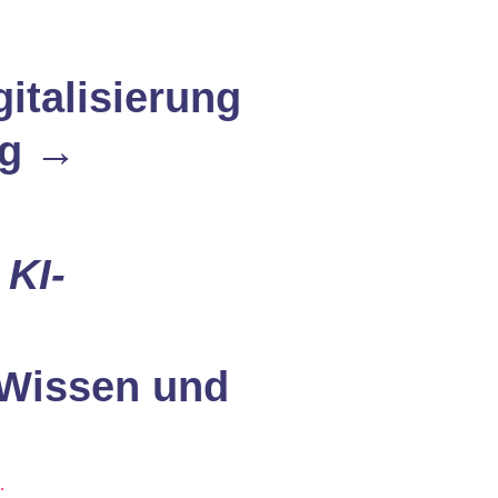
talisierung
g
→
 KI-
s Wissen und