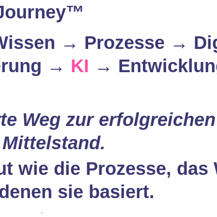
 Journey™
ssen → Prozesse → Digi
erung →
KI
→ Entwicklun
rte Weg zur erfolgreichen
Mittelstand.
gut wie die Prozesse, da
 denen sie basiert.