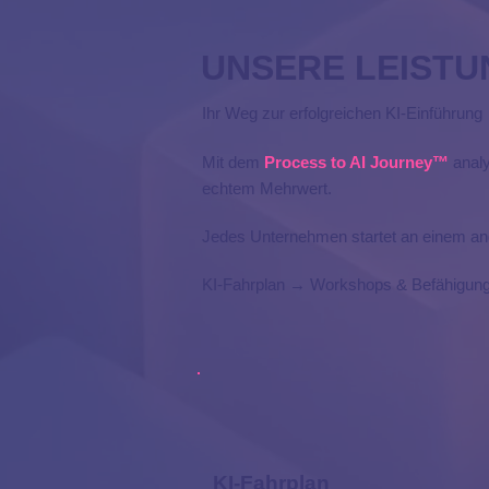
UNSERE LEIST
Ihr Weg zur erfolgreichen KI-Einführung
Mit dem
Process to AI Journey™
analy
echtem Mehrwert.
Jedes Unternehmen startet an einem ande
KI-Fahrplan → Workshops & Befähigun
KI-Fahrplan