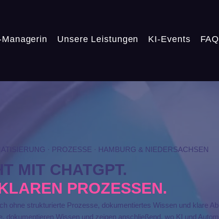
-Managerin
Unsere Leistungen
KI-Events
FA
MATISIERUNG · PROZESSE · HAMBURG & NIEDERSACHSEN
HT MIT CHATGPT.
T KLAREN PROZESSEN.
ch ohne strukturierte Prozesse, dokumentiertes Wissen und klare Ablä
e, dokumentieren Wissen und zeigen anschließend, wo KI und Automa