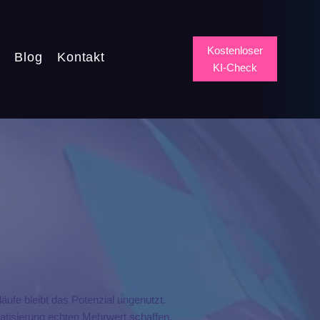
Kostenloser
Q
Blog
Kontakt
KI-Check
ufe bleibt das Potenzial ungenutzt.
tisierung echten Mehrwert schaffen.