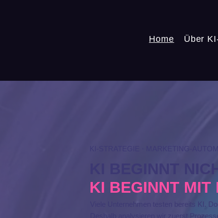
Home
Über KI
KI-STRATEGIE · MARKETING-AUTO
KI BEGINNT NIC
KI BEGINNT MI
Viele Unternehmen testen bereits KI. Do
Deshalb analysieren wir zuerst Prozess