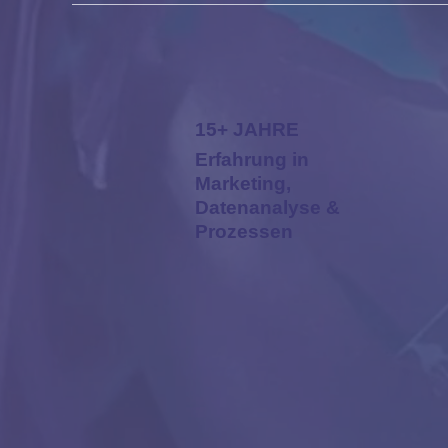
15+ JAHRE
Erfahrung in
Marketing,
Datenanalyse &
Prozessen