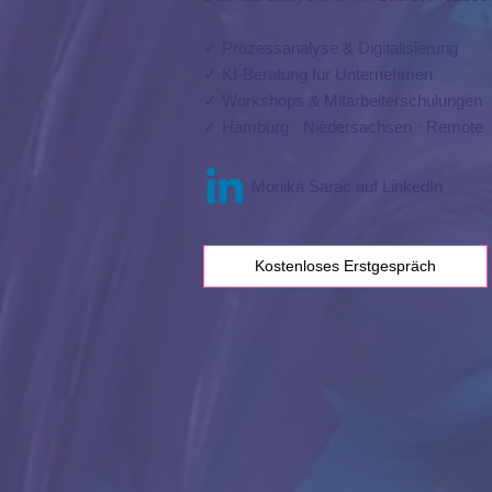
✓ Prozessanalyse & Digitalisierung
✓ KI-Beratung für Unternehmen
✓ Workshops & Mitarbeiterschulungen
✓ Hamburg · Niedersachsen · Remote
Monika Sarac auf LinkedIn
Kostenloses Erstgespräch