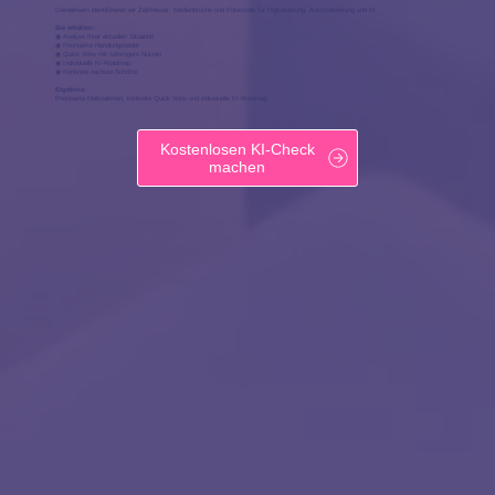
Gemeinsam identifizieren wir Zeitfresser, Medienbrüche und Potenziale für Digitalisierung, Automatisierung und KI.
Sie erhalten:
◉ Analyse Ihrer aktuellen Situation
◉ Priorisierte Handlungsfelder
◉ Quick Wins mit sofortigem Nutzen
◉ Individuelle KI-Roadmap
◉ Konkrete nächste Schritte
Ergebnis:
Priorisierte Maßnahmen, konkrete Quick Wins und individuelle KI-Roadmap
Kostenlosen KI-Check
machen