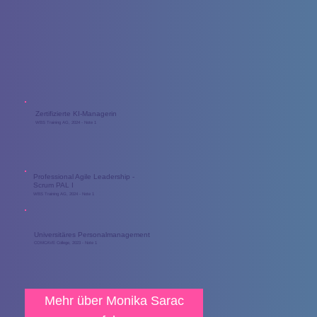
Zertifizierte KI-Managerin
WBS Training AG, 2024 - Note 1
Professional Agile Leadership -
Scrum PAL I
WBS Training AG, 2024 - Note 1
Universitäres Personalmanagement
COMCAVE College, 2023 - Note 1
Mehr über Monika Sarac