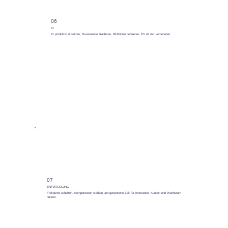
06
KI
KI produktiv einsetzen, Governance etablieren, Richtlinien definieren, EU AI Act vorbereiten.
07
ENTWICKLUNG
Freiräume schaffen. Kompetenzen stärken und gewonnene Zeit für Innovation, Kunden und Wachstum
nutzen.