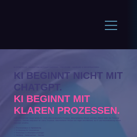
KI-STRATEGIE · MARKETING-AUTOMATISIERUNG · PROZESSE · HAMBURG & NIEDERSACHSEN
KI BEGINNT NICHT MIT
CHATGPT.
KI BEGINNT MIT
KLAREN PROZESSEN.
Viele Unternehmen testen bereits KI. Doch ohne strukturierte Prozesse, dokumentiertes Wissen und klare Abläufe bleibt das Potenzial
ungenutzt. Deshalb analysieren wir zuerst Prozesse, dokumentieren Wissen und zeigen anschließend, wo KI und Automatisierung echten
Mehrwert schaffen.
✓ Prozessanalyse & Digitalisierung
✓ KI-Beratung für Unternehmen
✓ Workshops & Mitarbeiterschulungen
✓ Hamburg · Niedersachsen · Remote