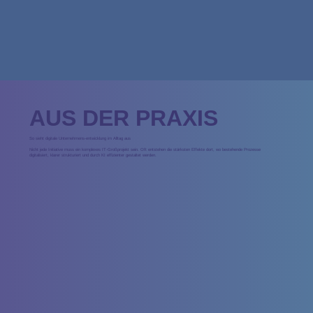
AUS DER PRAXIS
So sieht digitale Unternehmens-entwicklung im Alltag aus
Nicht jede Initiative muss ein komplexes IT-Großprojekt sein. Oft entstehen die stärksten Effekte dort, wo bestehende Prozesse
digitalisiert, klarer strukturiert und durch KI effizienter gestaltet werden.