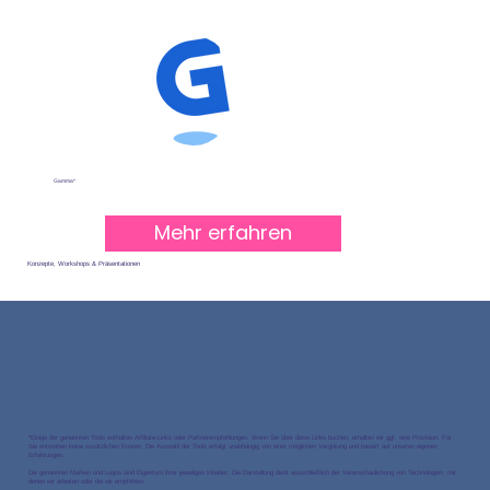
Gamma*
Mehr erfahren
Konzepte, Workshops & Präsentationen
*Einige der genannten Tools enthalten Affiliate-Links oder Partnerempfehlungen. Wenn Sie über diese Links buchen, erhalten wir ggf. eine Provision. Für
Sie entstehen keine zusätzlichen Kosten. Die Auswahl der Tools erfolgt unabhängig von einer möglichen Vergütung und basiert auf unseren eigenen
Erfahrungen.
Die genannten Marken und Logos sind Eigentum ihrer jeweiligen Inhaber. Die Darstellung dient ausschließlich der Veranschaulichung von Technologien, mit
denen wir arbeiten oder die wir empfehlen.