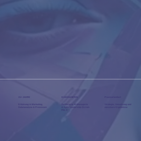
15+ JAHRE
KI-MANAGERIN
Praxisorientiert
Erfahrung in Marketing,
Zertifizierte KI-Managerin
Strategie, Umsetzung und
Datenanalyse & Prozessen
& Agile Leadership (Scrum
messbare Ergebnisse
PAL I)