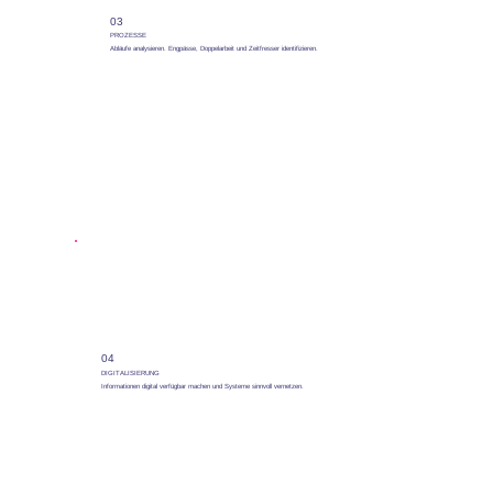
03
PROZESSE
Abläufe analysieren. Engpässe, Doppelarbeit und Zeitfresser identifizieren.
04
DIGITALISIERUNG
Informationen digital verfügbar machen und Systeme sinnvoll vernetzen.