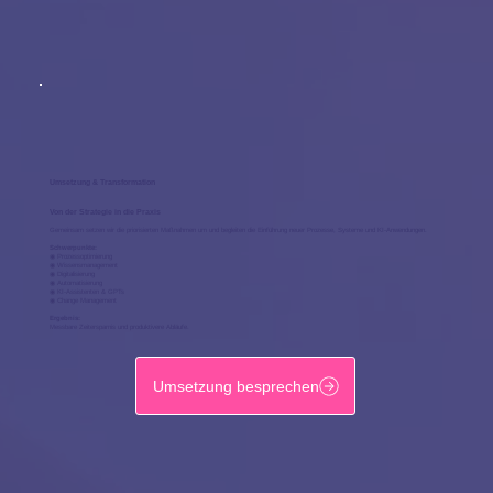
Umsetzung & Transformation
Von der Strategie in die Praxis
Gemeinsam setzen wir die priorisierten Maßnahmen um und begleiten die Einführung neuer Prozesse, Systeme und KI-Anwendungen.
Schwerpunkte:
◉ Prozessoptimierung
◉ Wissensmanagement
◉ Digitalisierung
◉ Automatisierung
◉ KI-Assistenten & GPTs
◉ Change Management
Ergebnis:
Messbare Zeitersparnis und produktivere Abläufe.
Umsetzung besprechen