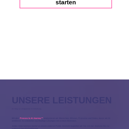
starten
UNSERE LEISTUNGEN
Ihr Weg zur erfolgreichen KI-Einführung
Mit derr
Process to AI Journey™
analysieren wir Menschen, Wissen, Prozesse und Daten, bevor wir KI
einführen. So entstehen nachhaltige Lösungen mit echtem Mehrwert.
Jedes Unternehmen startet an einem anderen Punkt. Deshalb begleiten wir Sie von der Analyse bis zur
erfolgreichen KI-Einführung.