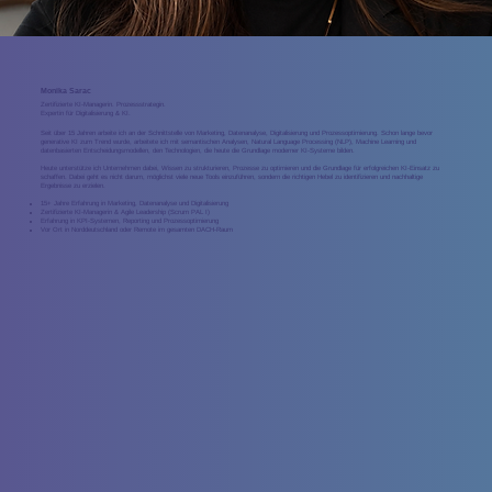
Monika Sarac
Zertifizierte KI-Managerin. Prozessstrategin.
Expertin für Digitalisierung & KI.
Seit über 15 Jahren arbeite ich an der Schnittstelle von Marketing, Datenanalyse, Digitalisierung und Prozessoptimierung. Schon lange bevor
generative KI zum Trend wurde, arbeitete ich mit semantischen Analysen, Natural Language Processing (NLP), Machine Learning und
datenbasierten Entscheidungsmodellen, den Technologien, die heute die Grundlage moderner KI-Systeme bilden.
Heute unterstütze ich Unternehmen dabei, Wissen zu strukturieren, Prozesse zu optimieren und die Grundlage für erfolgreichen KI-Einsatz zu
schaffen. Dabei geht es nicht darum, möglichst viele neue Tools einzuführen, sondern die richtigen Hebel zu identifizieren und nachhaltige
Ergebnisse zu erzielen.
15+ Jahre Erfahrung in Marketing, Datenanalyse und Digitalisierung
Zertifizierte KI-Managerin & Agile Leadership (Scrum PAL I)
Erfahrung in KPI-Systemen, Reporting und Prozessoptimierung
Vor Ort in Norddeutschland oder Remote im gesamten DACH-Raum