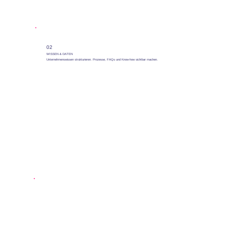
02
WISSEN & DATEN
Unternehmenswissen strukturieren. Prozesse, FAQs und Know-how sichtbar machen.