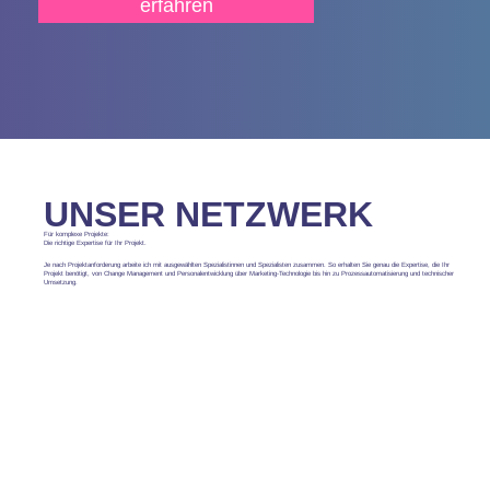
erfahren
UNSER NETZWERK
Für komplexe Projekte:
Die richtige Expertise für Ihr Projekt.
Je nach Projektanforderung arbeite ich mit ausgewählten Spezialistinnen und Spezialisten zusammen. So erhalten Sie genau die Expertise, die Ihr
Projekt benötigt, von Change Management und Personalentwicklung über Marketing-Technologie bis hin zu Prozessautomatisierung und technischer
Umsetzung.