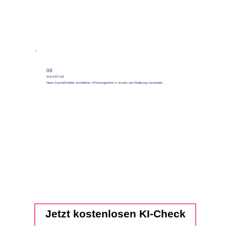
08
WACHSTUM
Neue Geschäftsfelder erschließen. Effizienzgewinne in Umsatz und Skalierung verwandeln.
Jetzt kostenlosen KI-Check