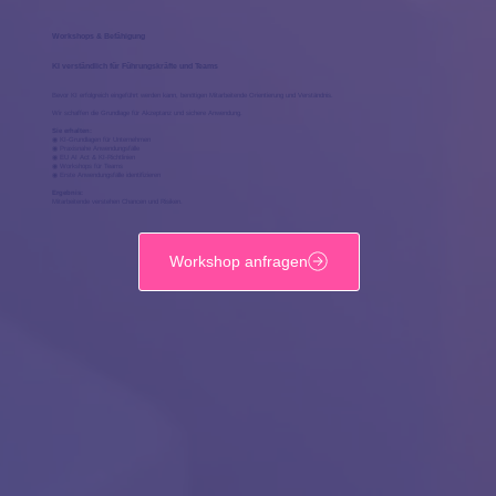
Workshops & Befähigung
KI verständlich für Führungskräfte und Teams
Bevor KI erfolgreich eingeführt werden kann, benötigen Mitarbeitende Orientierung und Verständnis.
Wir schaffen die Grundlage für Akzeptanz und sichere Anwendung.
Sie erhalten:
◉ KI-Grundlagen für Unternehmen
◉ Praxisnahe Anwendungsfälle
◉ EU AI Act & KI-Richtlinien
◉ Workshops für Teams
◉ Erste Anwendungsfälle identifizieren
Ergebnis:
Mitarbeitende verstehen Chancen und Risiken.
Workshop anfragen