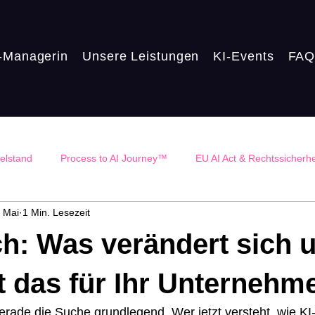
-Managerin
Unsere Leistungen
KI-Events
FA
telstand
Process to AI Journey™
EU AI Act & Rechtssicherhe
. Mai
1 Min. Lesezeit
ting
ch: Was verändert sich 
t das für Ihr Unternehm
erade die Suche grundlegend. Wer jetzt versteht, wie KI