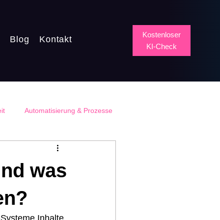
Kostenloser
Q
Blog
Kontakt
KI-Check
it
Automatisierung & Prozesse
und was
en?
-Systeme Inhalte 