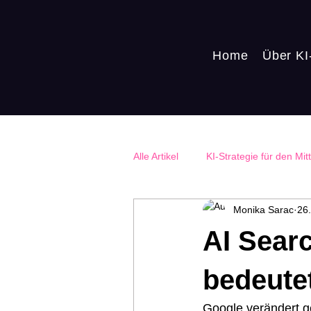
Home
Über KI
Alle Artikel
KI-Strategie für den Mit
Monika Sarac
26
KI & Mitarbeiter
KI im Marke
AI Sear
bedeute
Google verändert g