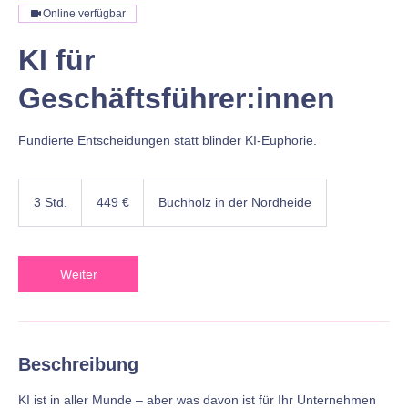
Online verfügbar
KI für
Geschäftsführer:innen
Fundierte Entscheidungen statt blinder KI-Euphorie.
449
Euro
3 Std.
3
449 €
Buchholz in der Nordheide
S
t
d
.
Weiter
Beschreibung
KI ist in aller Munde – aber was davon ist für Ihr Unternehmen