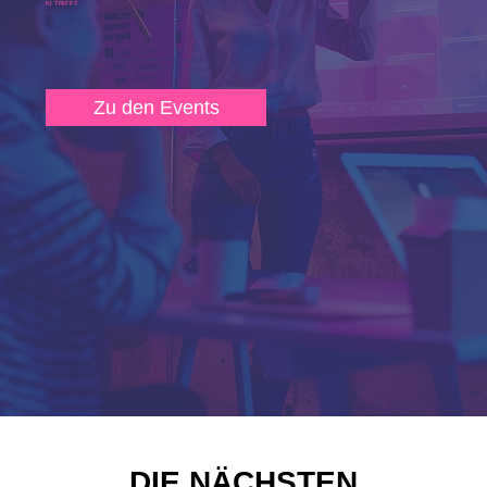
KI TRIFFT
…
BUSINESS.
MARKETING &
FEMALE BUSINESS.
Praxisnahe Events für Unternehmer:innen, Führungskräfte und Entscheider:innen.
KI, Marketing und neue Impulse für nachhaltiges Wachstum.
Zu den Events
DIE NÄCHSTEN