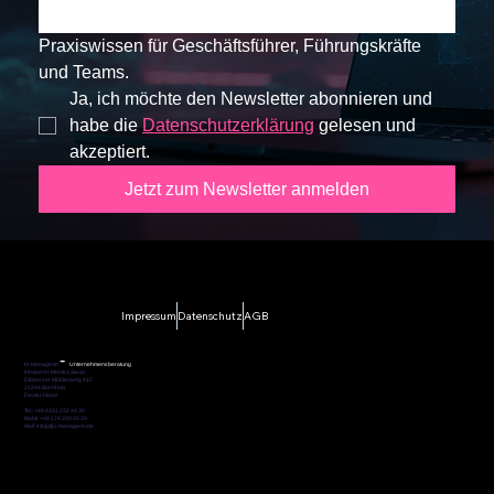
Praxiswissen für Geschäftsführer, Führungskräfte 
und Teams.
Ja, ich möchte den Newsletter abonnieren und 
habe die 
Datenschutzerklärung
 gelesen und 
akzeptiert.
Jetzt zum Newsletter anmelden
Impressum
Datenschutz
AGB
-
KI-Managerin
Unternehmensberatung
Inhaberin: Monika Sarac
Dibberser Mühlenweg 41F
21244 Buchholz
Deutschland
Tel.: +49 4181 232 44 30
Mobil: +49 174 200 20 29
Mail: info[at]ki-managerin.de